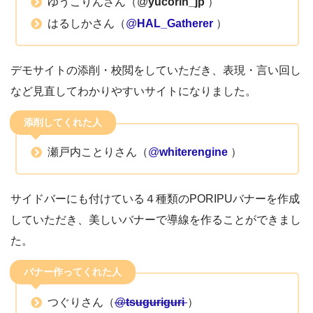
ゆうこりんさん（
@
yucorin_jp
）
はるしかさん（
@
HAL_Gatherer
）
デモサイトの添削・校閲をしていただき、表現・言い回し
など見直してわかりやすいサイトになりました。
添削してくれた人
瀬戸内ことりさん（
@
whiterengine
）
サイドバーにも付けている４種類のPORIPUバナーを作成
していただき、美しいバナーで導線を作ることができまし
た。
バナー作ってくれた人
つぐりさん（
@
tsuguriguri
）