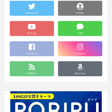
@iMassa07
Profile
YouTube
LINE
Facebook
Instagram
FEEDLY
Wish list