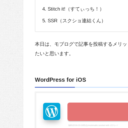
Stitch it!（すてぃっち！）
SSR（スクショ連結くん）
本日は、モブログで記事を投稿するメリッ
たいと思います。
WordPress for iOS
無料
(2018.03.02時点)
Automattic
posted with
ポチレバ